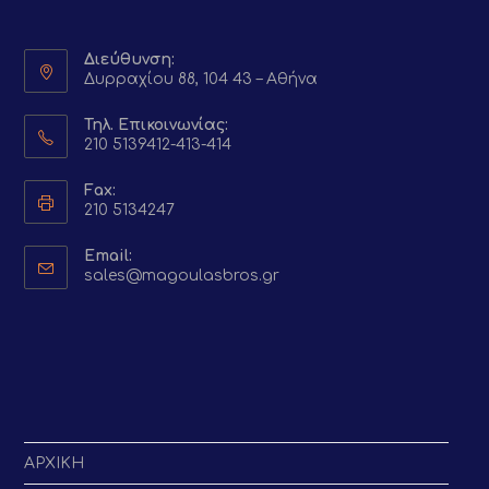
Διεύθυνση:
Δυρραχίου 88, 104 43 – Αθήνα
Τηλ. Επικοινωνίας:
210 5139412-413-414
Fax:
210 5134247
Email:
Opens
sales@magoulasbros.gr
in
your
application
ΑΡΧΙΚΗ