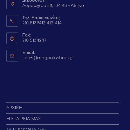
Διεύθυνση:
Δυρραχίου 88, 104 43 – Αθήνα
Τηλ. Επικοινωνίας:
210 5139412-413-414
Fax:
210 5134247
Email:
Opens
sales@magoulasbros.gr
in
your
application
ΑΡΧΙΚΗ
Η ΕΤΑΙΡΕΙΑ ΜΑΣ
ΤΑ ΠΡΟΙΟΝΤΑ ΜΑΣ