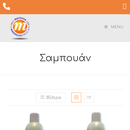
Skip

to
content
MENU
Σαμπουάν
Φίλτρα