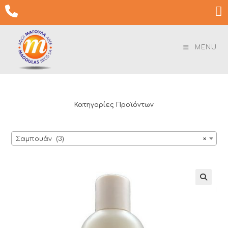
Skip

to
content
MENU
Κατηγορίες Προϊόντων
Σαμπουάν (3)
×