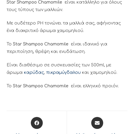
Star Shampoo Chamomile
είναι κατάλληλο για όλους
τους τύπους των μαλλιών.
Με ουδέτερο PH τονώνει τα μαλλιά σας, αφήνοντας
ένα διακριτικό άρωμα χαμομηλιού.
Το
Star Shampoo Chamomile
είναι ιδανικό για
περιποίηση, θρέψη και ενυδάτωση.
Είναι διαθέσιμο σε συσκευασίες των 500ml, με
άρωμα
καρύδας
,
πικραμύγδαλου
και χαμομηλιού.
Το
Star Shampoo Chamomile
είναι ελληνικό προιόν
.
Opens
Opens
in
in
a
a