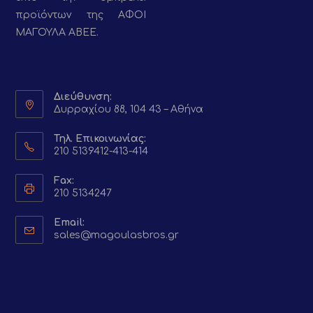
προϊόντων της ΑΦΟΙ
ΜΑΓΟΥΛΑ ΑΒΕΕ.
Διεύθυνση:
Δυρραχίου 88, 104 43 – Αθήνα
Τηλ. Επικοινωνίας:
210 5139412-413-414
Fax:
210 5134247
Email:
Opens
sales@magoulasbros.gr
in
your
application