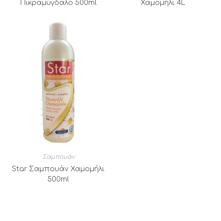
Πικραμύγδαλο 500ml
Χαμομήλι 4L
Σαμπουάν
Star Σαμπουάν Χαμομήλι
500ml