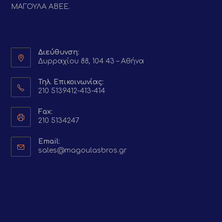
ΜΑΓΟΥΛΑ ΑΒΕΕ.
Διεύθυνση:
Δυρραχίου 88, 104 43 – Αθήνα
Τηλ. Επικοινωνίας:
210 5139412-413-414
Fax:
210 5134247
Email:
Opens
sales@magoulasbros.gr
in
your
application