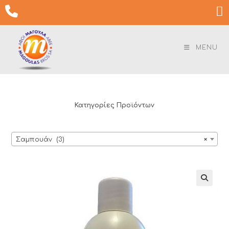
Skip

to
content
MENU
Κατηγορίες Προϊόντων
Σαμπουάν (3)
×