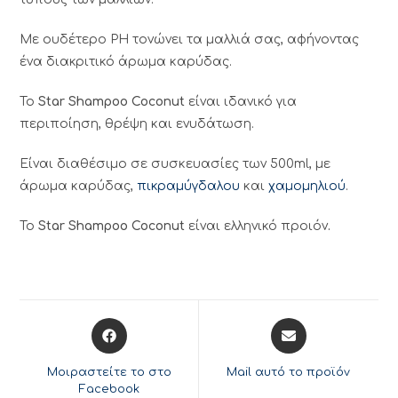
Με ουδέτερο PH τονώνει τα μαλλιά σας, αφήνοντας
ένα διακριτικό άρωμα καρύδας.
Το
Star Shampoo Coconut
είναι ιδανικό για
περιποίηση, θρέψη και ενυδάτωση.
Είναι διαθέσιμο σε συσκευασίες των 500ml, με
άρωμα καρύδας,
πικραμύγδαλου
και
χαμομηλιού
.
Το
Star Shampoo Coconut
είναι ελληνικό προιόν
.
Opens
Opens
in
in
a
a
Μοιραστείτε το στο
Mail αυτό το προϊόν
new
new
Facebook