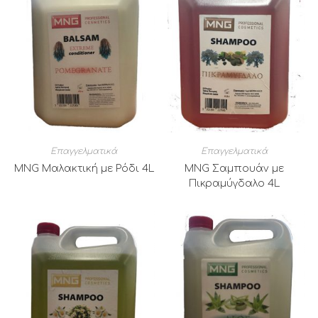
Επαγγελματικά
Επαγγελματικά
MNG Μαλακτική με Ρόδι 4L
MNG Σαμπουάν με
Πικραμύγδαλο 4L