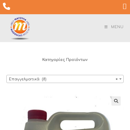
Skip

to
content
MENU
Κατηγορίες Προϊόντων
Επαγγελματικά (8)
×