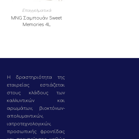
Επαγγελματικά
MNG Σαμπουάν Sweet
Memories 4L
Η δραστηριότητα της
εταιρείας εστιάζεται
στους κλάδους των
καλλυντικών και
αρωμάτων, βιοκτόνων-
απολυμαντικών,
ιατροτεχνολογικών,
προσωπικής φροντίδας