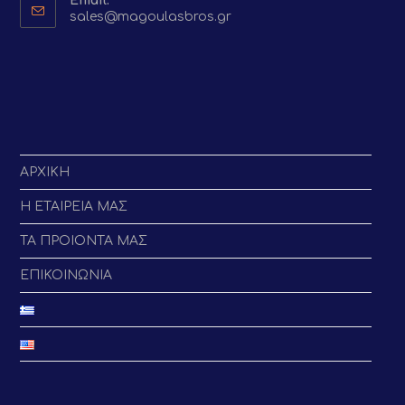
Email:
Opens
sales@magoulasbros.gr
in
your
application
ΑΡΧΙΚΗ
Η ΕΤΑΙΡΕΙΑ ΜΑΣ
ΤΑ ΠΡΟΙΟΝΤΑ ΜΑΣ
ΕΠΙΚΟΙΝΩΝΙΑ