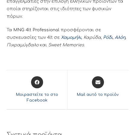
επαγγελματίες στην επιλογή ελληνικών προϊόντων τα
οποία στηρίζονται στις ιδιότητες των φυσικών
πόρων.
Τα
MNG 4lt Professional
προσφέρονται σε
συσκευασίες των 4lt σε
Χαμομήλι
,
Καρύδα
,
Ρόδι
,
Αλόη
,
Πικραμύγδαλο
και
Sweet Memories
.
Opens
Opens
in
in
a
a
Μοιραστείτε το στο
Mail αυτό το προϊόν
new
new
Facebook
window
window
Σχετικά προϊόντα