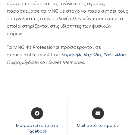
δύναμη τη φύση και τις ανάγκες της αγοράς,
παρασκεύασε τα
MNG
με στόχο να παρακινήσει τους
επαγγελματίες στην επιλογή ελληνικών προϊόντων τα
οποία στηρίζονται στις ιδιότητες των φυσικών
πόρων.
Τα
MNG 4lt Professional
προσφέρονται σε
συσκευασίες των 4lt σε
Χαμομήλι
,
Καρύδα
,
Ρόδι
,
Αλόη
,
Πικραμύγδαλο
και
Sweet Memories
.
Opens
Opens
in
in
a
a
Μοιραστείτε το στο
Mail αυτό το προϊόν
new
new
Facebook