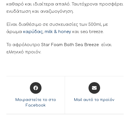
καθαρό και ιδιαίτερα απαλό. Ταυτόχρονα προσφέρει
ενυδάτωση και αναζωογόνηση.
Είναι διαθέσιμο σε συσκευασίες των 500ml, με
άρωμα
καρύδας
,
milk & honey
και sea breeze.
Το αφρόλουτρο
Star Foam Bath Sea Breeze
είναι
ελληνικό προιόν
.
Opens
Opens
in
in
a
a
Μοιραστείτε το στο
Mail αυτό το προϊόν
new
new
Facebook
window
window