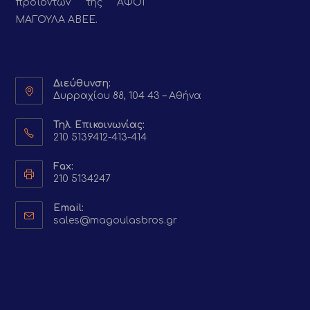
προϊόντων της ΑΦΟΙ
ΜΑΓΟΥΛΑ ΑΒΕΕ.
Διεύθυνση:
Δυρραχίου 88, 104 43 – Αθήνα
Τηλ. Επικοινωνίας:
210 5139412-413-414
Fax:
210 5134247
Email:
Opens
sales@magoulasbros.gr
in
your
application